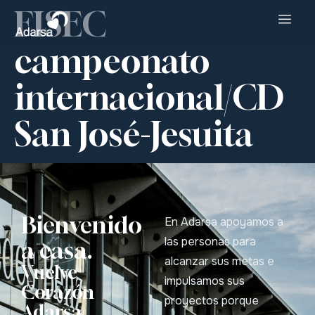
FISEC
campeonato
internacional/CD
San José-Jesuita
Bienvenido
En Adarsa apoyamos a
las personas para
a casa.
alcanzar sus metas e
Vuelve
impulsamos sus
Corazón
proyectos porque
Adarsa.