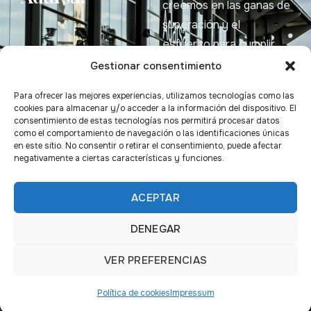
creemos en las ganas de
superación y el
esfuerzo para cumplir
sueños.
Gestionar consentimiento
Para ofrecer las mejores experiencias, utilizamos tecnologías como las
Síguenos
Inicio
cookies para almacenar y/o acceder a la información del dispositivo. El
consentimiento de estas tecnologías nos permitirá procesar datos
Qué es
como el comportamiento de navegación o las identificaciones únicas
Aviso legal
en este sitio. No consentir o retirar el consentimiento, puede afectar
Corazón
negativamente a ciertas características y funciones.
Política de
Adarsa
cookies
Patrocinios
ACEPTAR
Política de
Grupo Adarsa
DENEGAR
privacidad
Contacto
Bases legales
VER PREFERENCIAS
Política de cookies
Impressum